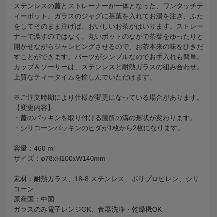
ステンレスの蓋とストレーナーが一体となった、ワンタッチテ
ィーポット。ガラスのジャグに茶葉を入れてお湯を注ぎ、ふた
をしてそのまま注げば、おいしいお茶がはいります。ストレー
ナーで漉すのではなく、丸いポットのなかで茶葉をゆったりと
開かせながらジャンピングさせるので、お茶本来の味をひきだ
すことができます。パーツがシンプルなのでお手入れも簡単。
カップ＆ソーサーは、ステンレスと耐熱ガラスの組み合わせ。
上質なティータイムを愉しんでいただけます。
※ご注文時期により仕様が変更になっている場合があります。
【変更内容】
・蓋のパッキンを取り付ける箇所の溝の形状が変わります。
・シリコーンパッキンのヒダが1枚から2枚になります。
容量：460 ml
サイズ：φ78xH100xW140mm
素材：耐熱ガラス、18-8 ステンレス、ポリプロピレン、シリ
コーン
原産国：中国
ガラスのみ電子レンジOK、食器洗浄・乾燥機OK