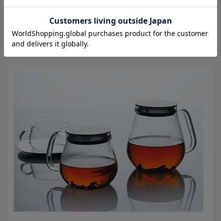
通常価格
2,640
円（税込）
在庫
△
商品コード
301932