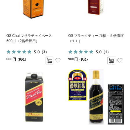
GS Chai マサラチャイベース
GS ブラックティー 加糖・５倍濃縮
500ml（2倍希釈用）
（１Ｌ）
5.0
5.0
（3）
（1）
680円
980円
（税込）
（税込）