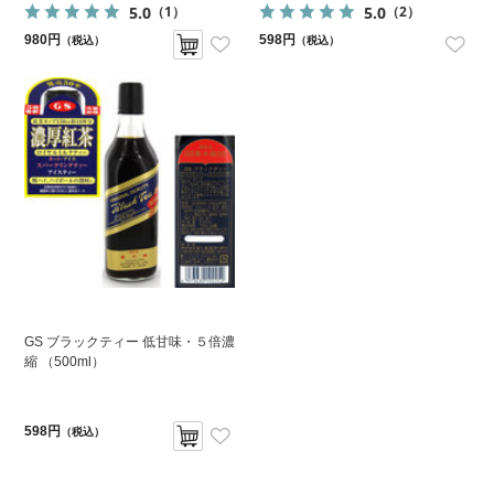
5.0
5.0
（1）
（2）
980円
598円
（税込）
（税込）
GS ブラックティー 低甘味・５倍濃
縮 （500ml）
598円
（税込）