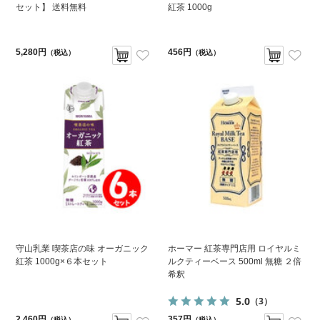
セット】 送料無料
紅茶 1000g
5,280円
456円
（税込）
（税込）
守山乳業 喫茶店の味 オーガニック
ホーマー 紅茶専門店用 ロイヤルミ
紅茶 1000g×６本セット
ルクティーベース 500ml 無糖 ２倍
希釈
5.0
（3）
2,460円
357円
（税込）
（税込）