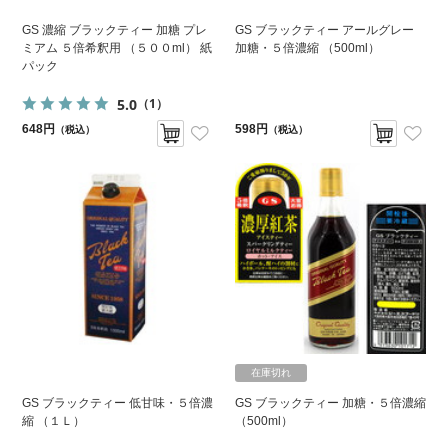
GS 濃縮 ブラックティー 加糖 プレ
GS ブラックティー アールグレー
ミアム ５倍希釈用 （５００ml） 紙
加糖・５倍濃縮 （500ml）
パック
5.0
（1）
648円
598円
（税込）
（税込）
在庫切れ
GS ブラックティー 低甘味・５倍濃
GS ブラックティー 加糖・５倍濃縮
縮 （１Ｌ）
（500ml）