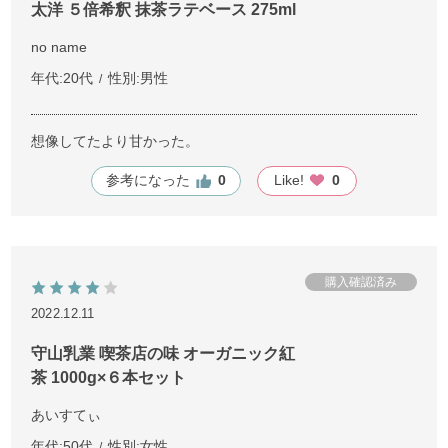
太洋 ５倍希釈 抹茶ラテベース 275ml
no name
年代:
20代
性別:
男性
想像してたより甘かった。
参考になった
0
Like!
0
2022.12.11
守山乳業 喫茶店の味 オーガニック紅
茶 1000g×６本セット
あいすてぃ
年代:
50代
性別:
女性