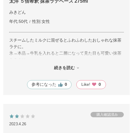
太洋 ５倍希釈 抹茶ラテベース 275ml
みきどん
年代:
50代
性別:
女性
スチームしたミルクに混ぜるとふわふわしたおしゃれな抹茶
ラテに。
氷→本品→牛乳を入れると二層になって見た目も可愛い抹茶
みるくに。
アイスクリームにかけると抹茶アイスに。
続きを読む
年中美味しくいただけます✨✨✨
参考になった
0
Like!
0
2023.4.26