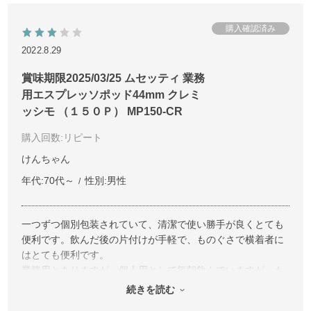
2022.8.29
賞味期限2025/03/25 ムセッティ 業務
用エスプレッソポッド44mm クレミ
ッシモ （１５０Ｐ） MP150-CR
購入回数
:リピート
けんちゃん
年代:
70代～
性別:
男性
一つずつ個別包装されていて、清潔で使い勝手が良くとても
便利です。飲んだ後の片付けが手軽で、ものぐさで横着者に
はとても便利です。
業務用とありますが、個人用として毎朝飲んでいますが、も
う少し安ければ有り難いです。
続きを読む
ポッドはセットする時、裏表があるのでしょうか。以前の物