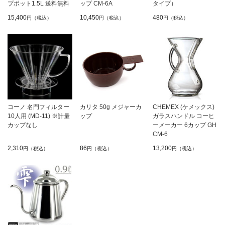
プポット1.5L 送料無料
ップ CM-6A
タイプ）
15,400
10,450
480
円（税込）
円（税込）
円（税込）
コーノ 名門フィルター
カリタ 50g メジャーカ
CHEMEX (ケメックス)
10人用 (MD-11) ※計量
ップ
ガラスハンドル コーヒ
カップなし
ーメーカー 6カップ GH
CM-6
2,310
86
13,200
円（税込）
円（税込）
円（税込）