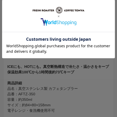
在庫
◎
商品コード
303891
真空二重構造のステンレスタンブラー
真空二重構造で熱が伝わりにくく、冷たいものは冷たく、温か
いものは温かい状態を保ちます。 冷たいものを入れても結露
せず、温かいものを入れても外側は熱くならないので、持ちや
すいです。 ワンタッチで開けられるふた付きで、底面には滑
り止めのゴムもあります。
ICEにも、HOTにも。真空断熱構造で冷たさ・温かさをキープ
保温効果100℃から1時間後約73℃キープ
商品詳細
品名：真空ステンレス製 カフェタンブラー
品番：AFTZ-350
容量：約350ml
サイズ：約84×80×158mm
電子レンジ・食洗機使用不可