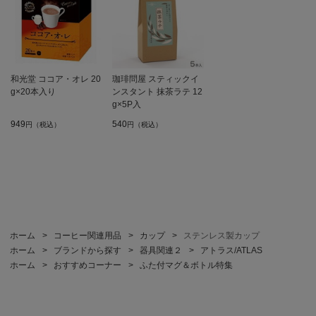
和光堂 ココア・オレ 20
珈琲問屋 スティックイ
g×20本入り
ンスタント 抹茶ラテ 12
g×5P入
949
540
円（税込）
円（税込）
ホーム
>
コーヒー関連用品
>
カップ
>
ステンレス製カップ
ホーム
>
ブランドから探す
>
器具関連２
>
アトラス/ATLAS
ホーム
>
おすすめコーナー
>
ふた付マグ＆ボトル特集