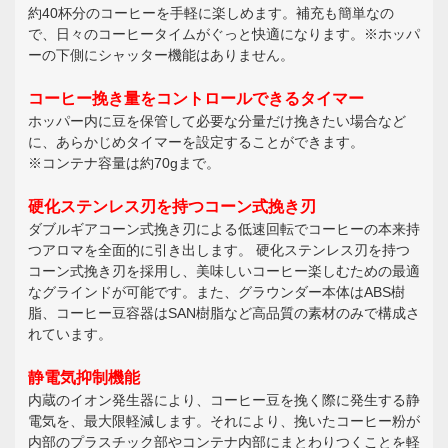
約40杯分のコーヒーを手軽に楽しめます。補充も簡単なの
で、日々のコーヒータイムがぐっと快適になります。※ホッパ
ーの下側にシャッター機能はありません。
コーヒー挽き量をコントロールできるタイマー
ホッパー内に豆を保管して必要な分量だけ挽きたい場合など
に、あらかじめタイマーを設定することができます。
※コンテナ容量は約70gまで。
硬化ステンレス刃を持つコーン式挽き刃
ダブルギアコーン式挽き刃による低速回転でコーヒーの本来持
つアロマを全面的に引き出します。 硬化ステンレス刃を持つ
コーン式挽き刃を採用し、美味しいコーヒー楽しむための最適
なグラインドが可能です。また、グラウンダー本体はABS樹
脂、コーヒー豆容器はSAN樹脂など高品質の素材のみで構成さ
れています。
静電気抑制機能
内蔵のイオン発生器により、コーヒー豆を挽く際に発生する静
電気を、最大限軽減します。それにより、挽いたコーヒー粉が
内部のプラスチック部やコンテナ内部にまとわりつくことを軽