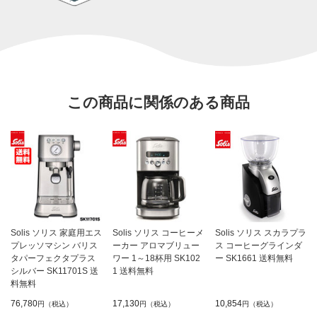
この商品に関係のある商品
Solis ソリス 家庭用エス
Solis ソリス コーヒーメ
Solis ソリス スカラプラ
プレッソマシン バリス
ーカー アロマブリュー
ス コーヒーグラインダ
タパーフェクタプラス
ワー 1～18杯用 SK102
ー SK1661 送料無料
シルバー SK11701S 送
1 送料無料
料無料
76,780
17,130
10,854
円（税込）
円（税込）
円（税込）