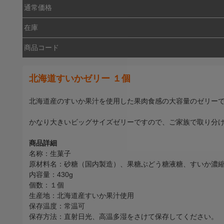
通常価格
在庫
商品コード
北海道すいかゼリー １個
北海道産のすいか果汁を使用した果肉食感の大容量のゼリー
かなり大きいビッグサイズゼリーですので、ご家族で取り分け
商品詳細
名称：生菓子
原材料名：砂糖（国内製造）、果糖ぶどう糖液糖、すいか濃縮
内容量：430g
個数：１個
生産地：北海道産すいか果汁使用
保存温度：常温可
保存方法：直射日光、高温多湿をさけて保存してください。