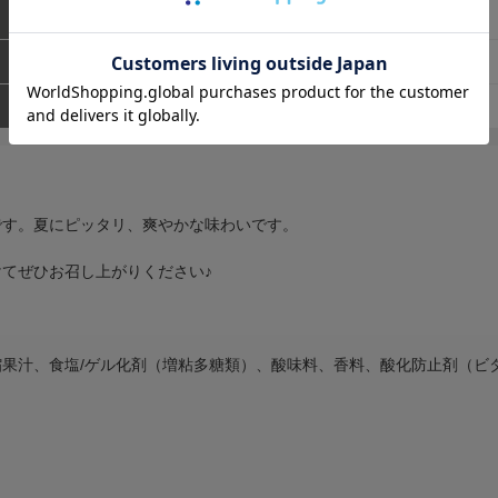
443
円（税込）
◎
47501
です。夏にピッタリ、爽やかな味わいです。
てぜひお召し上がりください♪
果汁、食塩/ゲル化剤（増粘多糖類）、酸味料、香料、酸化防止剤（ビ