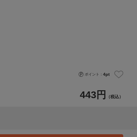
4
pt
ポイント：
443円
（税込）