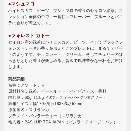
●マシュマロ
ハイビスカス、ビーツ、マシュマロの香りのセイロン緑茶。コ
レクション全体の中で、一番甘いフレーバー。フルーツとバニ
ラの香りが際立ちます。
●フォレスト ガトー
セイロン産の緑茶にハイビスカス、ビーツ、そしてブラックフ
ォレストケーキの香りを加えたこのブレンドは、まるでデザー
トのようです。チョコレート、クリーム、そしてチェリーのは
っきりとした香りが楽しめる、贅沢で風味豊かな一杯をお届け
します。
商品詳細
名称：アソートティー
原材料名：緑茶、ビートルート、ハイビスカス／香料
内容量：60g（1.5g×40袋）ティーバッグ4種アソート
紙箱サイズ：幅170×奥行183×高さ52mm
原産国名：スリランカ
ブランド：バシラーティー（スリランカ）
輸入者：BASILUR TEA JAPAN（バシラーティージャパン）