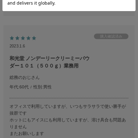
参考になった
1
Like!
0
2023.1.6
和光堂 ノンデーリークリーミーパウ
ダー１０１（５００ｇ）業務用
総務のおじさん
年代:
60代
性別:
男性
オフィスで利用していますが、いつもサラサラで使い勝手が
抜群です
ホットにもアイスにも利用していますが、溶け具合も問題あ
りません
またお願いします