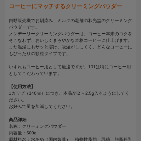
コーヒーにマッチするクリーミングパウダー
自動販売機でお馴染み、ミルクの老舗の和光堂のクリーミング
パウダーです。
ノンデーリークリーミングパウダーは、コーヒー本来のコクを
そこなわず、おいしくまろやかな本格コーヒーに仕上げます。
また温湯にもサッと溶け、吸湿がしにくく、どんなコーヒーに
もぴったりの顆粒タイプです。
いずれもコーヒー用として最適ですが、101は特にコーヒー用
としてこだわっています。
【使用方法】
1カップ（140ml）につき、本品が２～2.5g入るようにしてく
ださい。
お好みで量を加減してください。
商品詳細
名称：クリーミングパウダー
内容量：500g
原材料名：水あめ（国内製造）、植物性脂肪、乳糖、脱脂粉乳