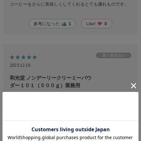
コーヒーをさらに美味しくしてくれるとても優れものです。
参考になった
1
Like!
0
2023.12.19
和光堂 ノンデーリークリーミーパウ
ダー１０１（５００ｇ）業務用
no name
年代:
60代
性別:
女性
ストック分が無くなったのでリピートです。これ以外、考え
られないくらい美味しいです。