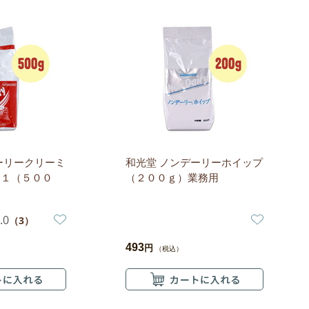
ーリークリーミ
和光堂 ノンデーリーホイップ
０１（５００
（２００ｇ）業務用
.0
（3）
493
円
（税込）