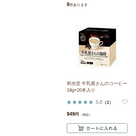
8
件あります
和光堂 牛乳屋さんのコーヒー
18g×20本入り
5.0
（2）
949
円
（税込）