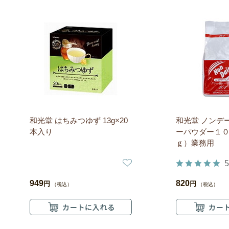
和光堂 はちみつゆず 13g×20
和光堂 ノンデ
本入り
ーパウダー１
ｇ）業務用
5
949
820
円
円
（税込）
（税込）