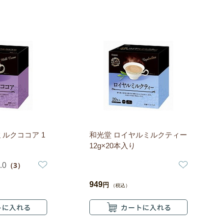
ミルクココア 1
和光堂 ロイヤルミルクティー
12g×20本入り
.0
（3）
949
円
（税込）