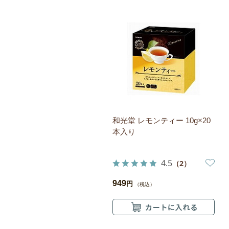
和光堂 レモンティー 10g×20
本入り
4.5
（2）
949
円
（税込）