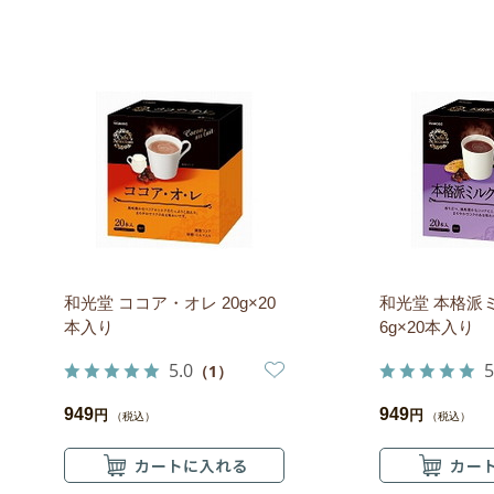
和光堂 ココア・オレ 20g×20
和光堂 本格派
本入り
6g×20本入り
5.0
5
（1）
949
949
円
円
（税込）
（税込）