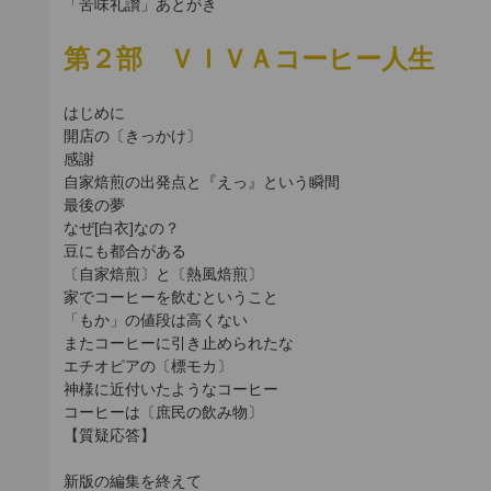
「苦味礼讃」あとがき
第２部 ＶＩＶＡコーヒー人生
はじめに
開店の〔きっかけ〕
感謝
自家焙煎の出発点と『えっ』という瞬間
最後の夢
なぜ[白衣]なの？
豆にも都合がある
〔自家焙煎〕と〔熱風焙煎〕
家でコーヒーを飲むということ
「もか」の値段は高くない
またコーヒーに引き止められたな
エチオピアの〔標モカ〕
神様に近付いたようなコーヒー
コーヒーは〔庶民の飲み物〕
【質疑応答】
新版の編集を終えて