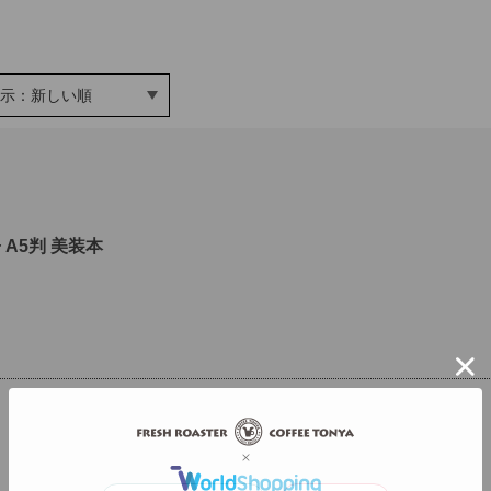
表示：新しい順
 A5判 美装本