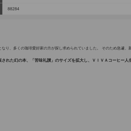
88284
盤となり、多くの珈琲愛好家の方が探し求められていました。 そのため急遽
出版された幻の本、「苦味礼讃」のサイズを拡大し、ＶＩＶＡコーヒー人