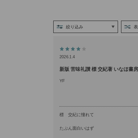
絞り込み
2026.1.4
新版 苦味礼讃 標 交紀著 いなほ書房
YF
標 交紀に憧れて
たぶん面白いはず