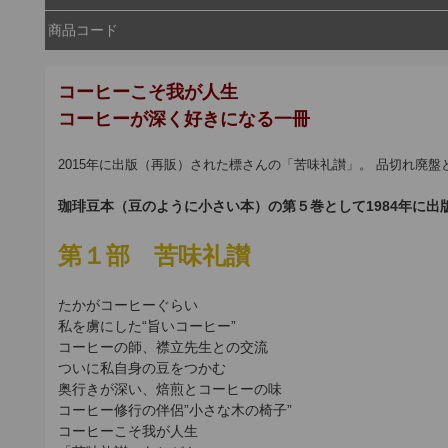
商品コード
コーヒーこそ我が人生
コーヒーが深く好きになる一冊
2015年に出版（再販）された標さんの「苦味礼讃」。 品切れ廃
珈琲豆本（豆のように小さい本）の第５巻として1984年に
第１部 苦味礼讃
たかがコーヒーぐらい
私を虜にした“旨いコーヒー”
コーヒーの師、襟立先生との交流
ついに私自身の豆をつかむ
奥行きが深い、焙煎とコーヒーの味
コーヒー修行の伴侶”小さな木の椅子”
コーヒーこそ我が人生