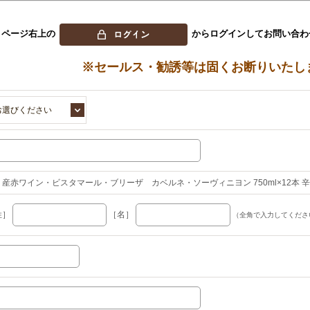
、ページ右上の
からログインしてお問い合わ
※セールス・勧誘等は固くお断りいたし
お選びください
リ産赤ワイン・ビスタマール・ブリーザ カベルネ・ソーヴィニヨン 750ml×12本 辛
姓］
［名］
（全角で入力してくださ