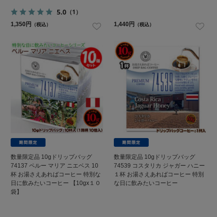
5.0
（1）
1,350円
1,440円
（税込）
（税込）
数量限定品 10gドリップバッグ
数量限定品 10gドリップバッグ
74137 ペルー マリア ニエベス 10
74539 コスタリカ ジャガー ハニー
杯 お湯さえあればコーヒー 特別な
１杯 お湯さえあればコーヒー 特別
日に飲みたいコーヒー 【10gx１０
な日に飲みたいコーヒー
袋】