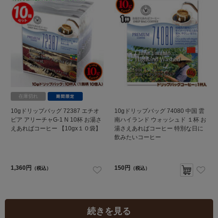
在庫切れ
10gドリップバッグ 72387 エチオ
10gドリップバッグ 74080 中国 雲
ピア アリーチャG-1 N 10杯 お湯さ
南ハイランド ウォッシュド １杯 お
えあればコーヒー 【10gx１０袋】
湯さえあればコーヒー 特別な日に
飲みたいコーヒー
1,360円
150円
（税込）
（税込）
続きを見る