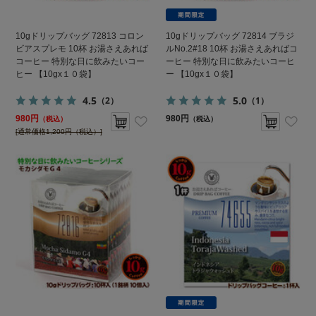
10gドリップバッグ 72813 コロン
10gドリップバッグ 72814 ブラジ
ビアスプレモ 10杯 お湯さえあれば
ルNo.2#18 10杯 お湯さえあればコ
コーヒー 特別な日に飲みたいコー
ーヒー 特別な日に飲みたいコーヒ
ヒー 【10gx１０袋】
ー 【10gx１０袋】
4.5
5.0
（2）
（1）
980円
980円
（税込）
（税込）
[通常価格1,200円（税込）]