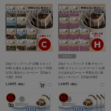
在庫切れ
10gドリップバッグ 10種 Ｃセット
10gドリップバッグ ６種 Ｈセット
10杯 お湯さえあればコーヒー 特別
10杯 カフェインレスコーヒー お湯
な日に飲みたいコーヒー 【10gx１
さえあればコーヒー 特別な日に飲
０袋】 2024
みたいコーヒー 【10gx10袋】
1,180円
1,180円
（税込）
（税込）