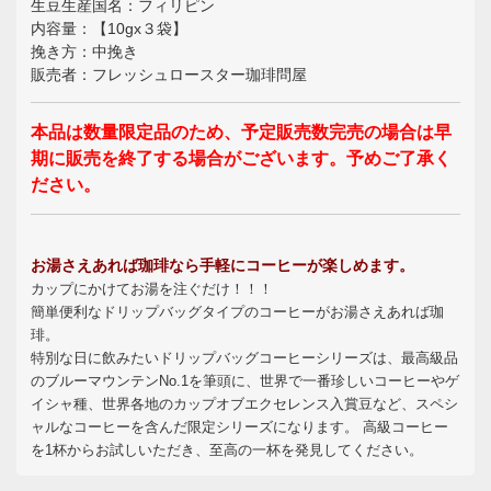
生豆生産国名：フィリピン
内容量：【10gx３袋】
挽き方：中挽き
販売者：フレッシュロースター珈琲問屋
本品は数量限定品のため、予定販売数完売の場合は早
期に販売を終了する場合がございます。予めご了承く
ださい。
お湯さえあれば珈琲なら手軽にコーヒーが楽しめます。
カップにかけてお湯を注ぐだけ！！！
簡単便利なドリップバッグタイプのコーヒーがお湯さえあれば珈
琲。
特別な日に飲みたいドリップバッグコーヒーシリーズは、最高級品
のブルーマウンテンNo.1を筆頭に、世界で一番珍しいコーヒーやゲ
イシャ種、世界各地のカップオブエクセレンス入賞豆など、スペシ
ャルなコーヒーを含んだ限定シリーズになります。 高級コーヒー
を1杯からお試しいただき、至高の一杯を発見してください。