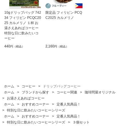
10gドリップバッグ 742
限定品 フィリピン PCQ
34 フィリピン PCQC20
C2025 カルメリノ
25 カルメリノ １杯 お
湯さえあればコーヒー
特別な日に飲みたいコ
ーヒー
440
2,160
円（税込）
円（税込）
ホーム
>
コーヒー
>
ドリップバッグコーヒー
ホーム
>
ブランドから探す
>
コーヒー関連
>
珈琲問屋オリジナル
>
お湯さえあればコーヒー
ホーム
>
おすすめコーナー
>
定番人気商品！
>
特別な日に飲みたいコーヒーシリーズ
ホーム
>
おすすめコーナー
>
定番人気商品！
>
特別な日に飲みたいコーヒーシリーズ
>
３個セット