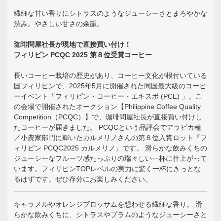
繊細な甘い香りにシトラスのようなジューシーさとまろやかな
渋み。やさしい甘さの余韻。
珈琲問屋社長が現地で直接買い付け！
フィリピン PCQC 2025 第８位受賞コーヒー
長いコーヒー栽培の歴史があり、コーヒー文化が根付いている
国フィリピンで、2025年5月に開催された同国最大級のコーヒ
ーイベント「フィリピン・コーヒー・エキスポ (PCE) 」。こ
の会場で開催されたオークション【Philippine Coffee Quality
Competition（PCQC）】で、珈琲問屋社長が直接買い付けし
たコーヒーが届きました。 PCQCという品評会でアラビカ種
／小農家部門に輝いたカルメリノさんの第８位入賞ロット『フ
ィリピン PCQC2025 カルメリノ』です。 滑らかな飲みくちの
ジューシーなフルーツ感たっぷりの瑞々しい一杯に仕上がって
います。フィリピンTOPレベルの実力に驚く一杯にきっとな
るはずです。ぜひ存分にお楽しみください。
キャラメルやオレンジブロッサムを想わせる繊細な香り。 滑
らかな飲みくちに、シトラスやプラムのようなジューシーさと