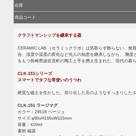
在庫
商品コード
クラフトマンシップを継承する器
CERAMIC LAB.（セラミックラボ）は気取らず飾らな
合、湿度や温度の変化など先人の知恵を継承しながら、 幾度
をもつ長崎県波佐見町の陶工と手を携え生まれた、現代の暮
CLK-151シリーズ
スマートでタフな常使いのうつわ
硬質な磁土を生かした、切り出した石のようなすっきりしたエ
CLK-151 ラージマグ
カラー：29518 ベージュ
サイズ:φ90xH100xW115mm
容量：410ml
素材:磁器