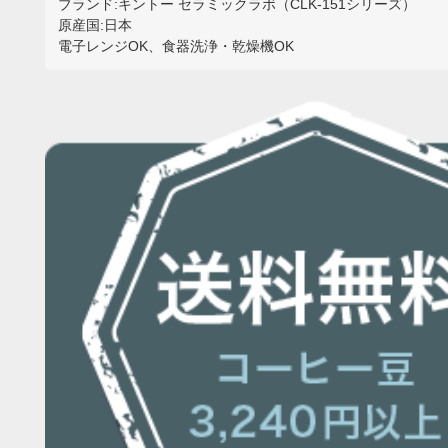
ブランド:キントー セラミックラボ（CLK-151シリーズ）
原産国:日本
電子レンジOK、食器洗浄・乾燥機OK