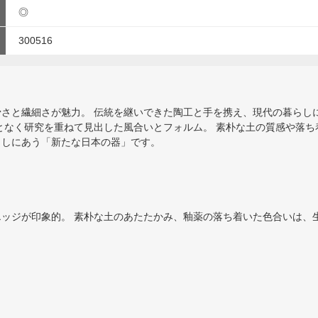
◎
300516
い、無骨さと繊細さが魅力。 伝統を継いできた陶工と手を携え、現代の暮ら
となく研究を重ねて見出した風合いとフォルム。 素朴な土の質感や落ち着
らしにあう「新たな日本の器」です。
ッジが印象的。 素朴な土のあたたかみ、釉薬の落ち着いた色合いは、