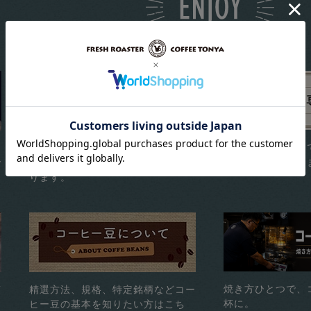
コーヒーをもっと楽しむ
ちょっとしたコツ
コーヒーをもっと楽しむ豆知識。
レッソを抽出でき
で
美味しく飲むための秘訣がここにあ
ります。
焼き方ひとつで、
煎
精選方法、規格、特定銘柄などコー
杯に。
ヒー豆の基本を知りたい方はこち