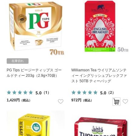
在庫切れ
PG Tips ピージーティップス ゴー
Williamson Tea ウイリアムソンテ
ルドティー 203g（2.9g×70袋）
ィー イングリッシュブレックファ
スト 50TB ティーバッグ
5.0
5.0
（1）
（2）
1,420円
972円
（税込）
（税込）