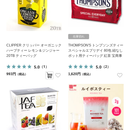
在庫切れ
CLIPPER クリッパー オーガニック
THOMPSON'S トンプソンズティー
ハーブティー レモン＆ジンジャー
スペシャルエブリデイ 80包 紐なし
20TB ティーバッグ
ポット用ティーバッグ 紅茶 宝商事
5.0
5.0
（1）
（2）
993円
1,620円
（税込）
（税込）