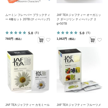
ムーミン フレーバー ブラックティ
JAF TEA ジャフティー オーガニッ
ー 4種セット 20TB (ティーバッグ)
ク ダージリン ティーバッグ ２
g×50TB
5.0
5.0
（1）
（1）
760円
1,062円
（税込）
（税込）
JAF TEA ジャフティー カモミール
JAF TEA ジャフティー フルーツメ