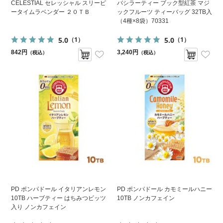
CELESTIAL セレッシャル スリーピ
バシラーティー ブック型紅茶 マジ
ータイムラベンダー ２０ＴＢ
ックフルーツ ティーバッグ 32TB入
（4種×8袋）70331
5.0
5.0
（1）
（1）
842円
3,240円
（税込）
（税込）
PD ポンパドール イタリアンレモン
PD ポンパドール カモミールハニー
10TB ハーブティー はちみつビッツ
10TB ノンカフェイン
入り ノンカフェイン