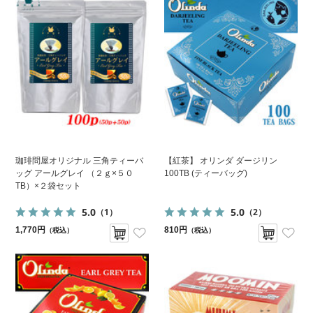
珈琲問屋オリジナル 三角ティーバ
【紅茶】 オリンダ ダージリン
ッグ アールグレイ （２ｇ×５０
100TB (ティーバッグ)
TB）×２袋セット
5.0
5.0
（1）
（2）
1,770円
810円
（税込）
（税込）