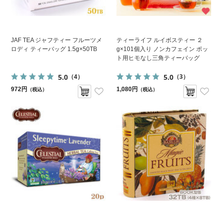
JAF TEA ジャフティー フルーツメ
ティーライフ ルイボスティー ２
ロディ ティーバッグ 1.5g×50TB
g×101個入り ノンカフェイン ポッ
ト用ヒモなし三角ティーバッグ
5.0
5.0
（4）
（3）
972円
1,080円
（税込）
（税込）