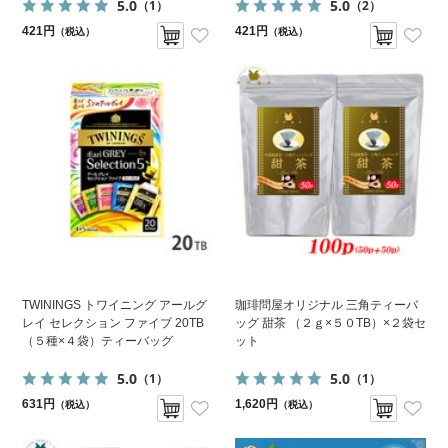
5.0
5.0
（1）
（2）
421円
421円
（税込）
（税込）
TWININGS トワイニング アールグ
珈琲問屋オリジナル 三角ティーバ
レイ セレクション ファイブ 20TB
ッグ 甜茶 （２ｇ×５０TB）×２袋セ
（５種×４袋）ティーバッグ
ット
5.0
5.0
（1）
（1）
631円
1,620円
（税込）
（税込）