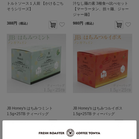
トルトソース１人前 【かけるごち
汁なし麺の素 3種食べ比べセット
そうシリーズ】
【マーラータン、担々麺、ジャー
ジャー麺】
388円
980円
（税込）
（税込）
JB Honey's はちみつミント
JB Honey's はちみつルイボス
1.5g×25TB ティーバッグ
1.5g×25TB ティーバッグ
646円
646円
（税込）
（税込）