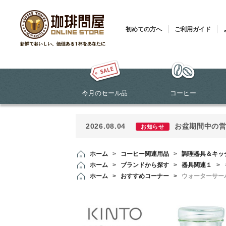
初めての方へ
ご利用ガイド
今月のセール品
コーヒー
2026.08.04
お盆期間中の
お知らせ
ホーム
>
コーヒー関連用品
>
調理器具＆キッ
ホーム
>
ブランドから探す
>
器具関連１
>
ホーム
>
おすすめコーナー
>
ウォーターサー