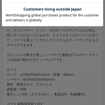
在庫
◎
商品コード
301933
UNITEA（ユニティ）シリーズはティーポット、カップ、ジャ
グ、ストレーナー、リッド、そのすべてのアイテムの口径は、
同じサイズになっているので、ライフスタイルやシーンに応じ
て、パーツを選ぶことでセミオリジナルなティーウェアをカス
タマイズできます。
ステンレスの輝きが美しいソーサーと耐熱ガラスのティーカッ
プの自由で軽やかなティーウェアです。
サイズ：
カップ： φ78xH70xW122mm（容量：350ml）
ソーサー：W145xD145xH10mm
素材：耐熱ガラス、ステンレス
原産国：中国
電子レンジOK（ガラスのみ）、食器洗浄・乾燥機OK
ガラス 耐熱温度差 120℃