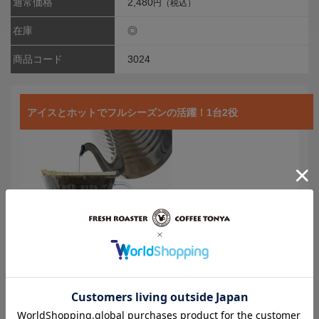
通常価格
2,480
円（税込）
在庫
◎
商品コード
3024
アイスとホットでフルシーズンの活躍！1台2役