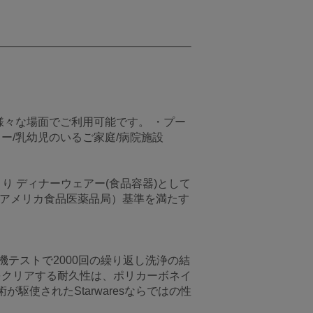
を様々な場面でご利用可能です。 ・プー
ィー/乳幼児のいるご家庭/病院施設
より ディナーウェアー(食品容器)として
（アメリカ食品医薬品局）基準を満たす
テストで2000回の繰り返し洗浄の結
をクリアする耐久性は、ポリカーボネイ
使されたStarwaresならではの性