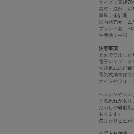
サイズ：直径78×
素材・成分：ポ
重量：未計測
国内発売元：ム
ブランド名：Sta
生産地：中国
注意事項
直火で使用した
電子レンジ・オ
生蒸気式の消毒
電気式消毒保管
ナイフやフォー
ベンジンやシン
する恐れがあり
たわしや研磨剤
あります）
欠けたりヒビが
お手入れ方法