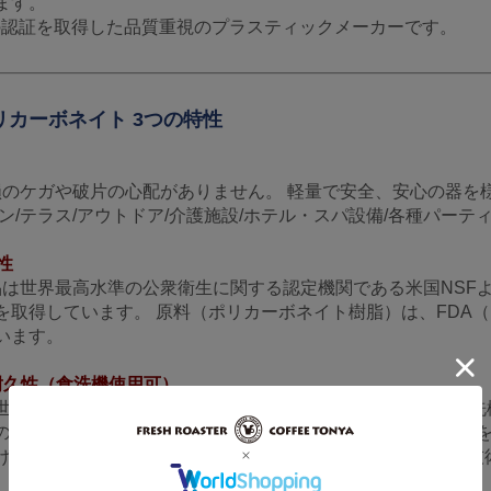
ます。
2015の認証を取得した品質重視のプラスティックメーカーです。
リカーボネイト 3つの特性
sは破損のケガや破片の心配がありません。 軽量で安全、安心の器
ン/テラス/アウトドア/介護施設/ホテル・スパ設備/各種パーテ
全性
sの製品は世界最高水準の公衆衛生に関する認定機関である米国NSF
を取得しています。 原料（ポリカーボネイト樹脂）は、FDA
います。
ss-耐久性（食洗機使用可）
世界トップクラスの試験機関・検証機関であるSGSによる食洗機
の外観変化無しの評価を受けています。 食洗機2000回テスト
でなく、製品デザインから成型加工までのあらゆる工程に技術が駆