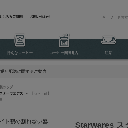
よくあるご質問
お問い合わせ
特別なコーヒー
コーヒー関連用品
紅茶
営業と配送に関するご案内
製カップ
スターウエアズ
>
【セット品】
連
Starware