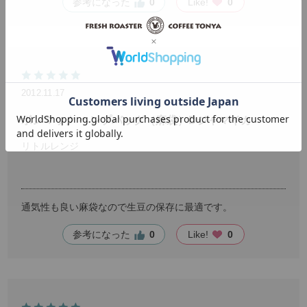
参考になった
0
Like!
0
2012.11.17
ボンマック ヘンプバッグ（麻袋）Dジャマイカ
リトルレンジ
通気性も良い麻袋なので生豆の保存に最適です。
参考になった
0
Like!
0