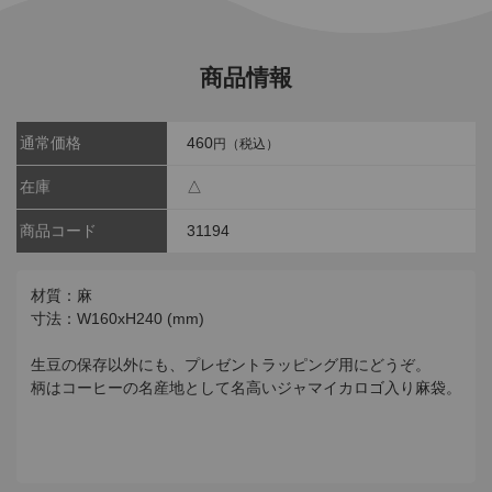
商品情報
通常価格
460
円（税込）
在庫
△
商品コード
31194
材質：麻
寸法：W160xH240 (mm)
生豆の保存以外にも、プレゼントラッピング用にどうぞ。
柄はコーヒーの名産地として名高いジャマイカロゴ入り麻袋。