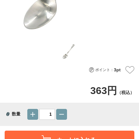
3
pt
ポイント：
363円
（税込）
数量