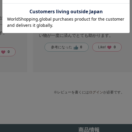
sasa
があります ＞
コーヒー豆だけではなく、道具も豊富なので買
す。
い物が一度に済んでとても助かります。
参考になった
0
Like!
0
!
0
※レビューを書くには
ログイン
が必要です。
商品情報