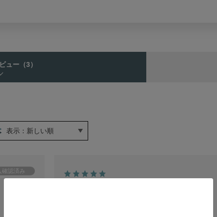
ビュー
（3）
表示：新しい順
2012.2.7
ハリオ 部品 布ネルフィルター FD-
3 （DFN3用ネルフィルター３枚
入）