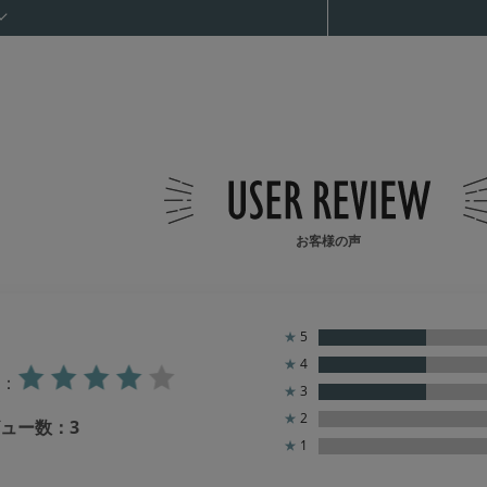
お客様の声
★
5
★
4
：
★
3
★
2
ュー数：
3
★
1