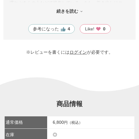
濡れぶきんの上などで操作している。また、引き出しにコー
ヒー粉が溜まる仕組みだが、引き出しの下にもこぼれる。と
続きを読む
にかく全体にちゃっちい。
参考になった
4
Like!
0
※レビューを書くには
ログイン
が必要です。
商品情報
通常価格
6,800
円（税込）
在庫
◎