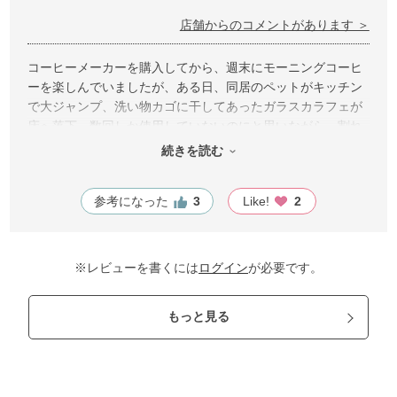
店舗からのコメントがあります ＞
コーヒーメーカーを購入してから、週末にモーニングコーヒ
ーを楽しんでいましたが、ある日、同居のペットがキッチン
で大ジャンプ、洗い物カゴに干してあったガラスカラフェが
床へ落下、数回しか使用していないのにと思いながら、割れ
た破片を清掃、片付けが終わって、スマホでコーヒーメーカ
続きを読む
ーのガラスカラフェを検索するも、なかなか見つけられず、
ふと、同じコーヒーメーカーを発見、さらに販売元を特定す
参考になった
3
Like!
2
るとガラスカラフェを発見、すぐに購入、数日後には家に届
きました。コーヒーメーカー自体の買い替えも検討していた
ので発見できて良かったです。
※レビューを書くには
ログイン
が必要です。
もっと見る