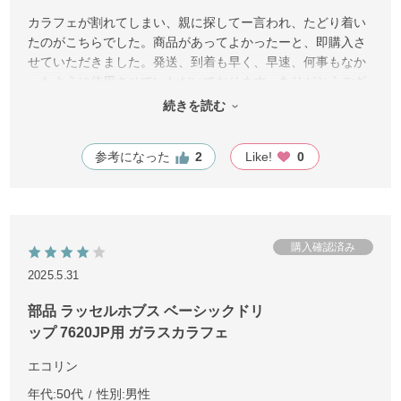
カラフェが割れてしまい、親に探してー言われ、たどり着い
たのがこちらでした。商品があってよかったーと、即購入さ
せていただきました。発送、到着も早く、早速、何事もなか
ったように使用させていただいております。ありがとうござ
いました。コーヒー豆もいろいろあるみたいで、いいなーと
続きを読む
話をしています。
参考になった
2
Like!
0
2025.5.31
部品 ラッセルホブス ベーシックドリ
ップ 7620JP用 ガラスカラフェ
エコリン
年代:
50代
性別:
男性