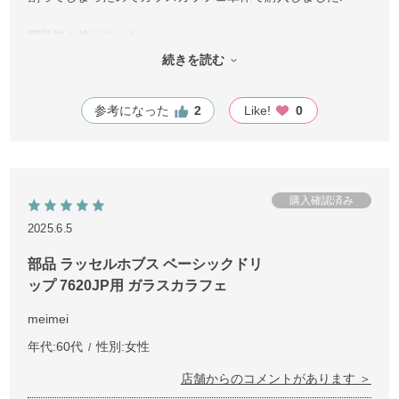
問題無く使えました。
購入の際は型番注意です！本体の裏に型番記載されてます。
続きを読む
参考になった
2
Like!
0
2025.6.5
部品 ラッセルホブス ベーシックドリ
ップ 7620JP用 ガラスカラフェ
meimei
年代:
60代
性別:
女性
店舗からのコメントがあります ＞