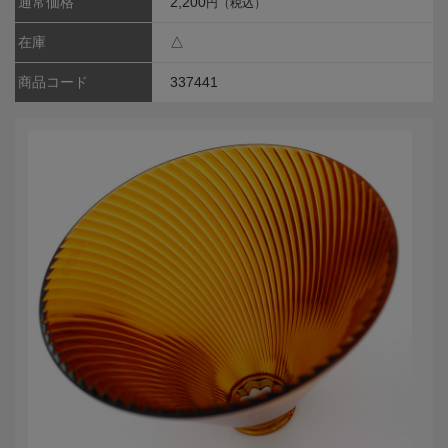
通常価格
2,200
円（税込）
在庫
△
商品コード
337441