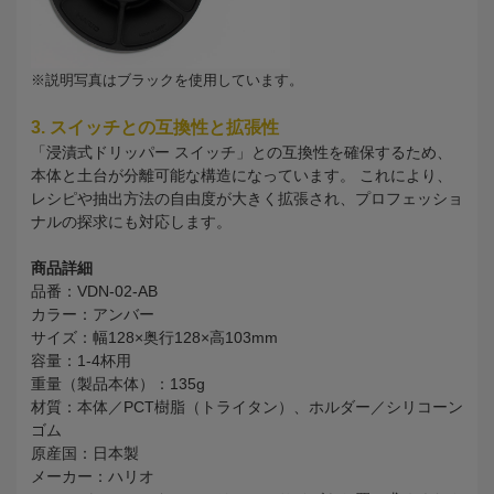
※説明写真はブラックを使用しています。
3. スイッチとの互換性と拡張性
「浸漬式ドリッパー スイッチ」との互換性を確保するため、
本体と土台が分離可能な構造になっています。 これにより、
レシピや抽出方法の自由度が大きく拡張され、プロフェッショ
ナルの探求にも対応します。
商品詳細
品番：VDN-02-AB
カラー：アンバー
サイズ：幅128×奥行128×高103mm
容量：1-4杯用
重量（製品本体）：135g
材質：本体／PCT樹脂（トライタン）、ホルダー／シリコーン
ゴム
原産国：日本製
メーカー：ハリオ