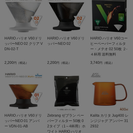
HARIO ハリオ V60ドリ
HARIO ハリオ V60ドリ
HARIO ハリオ V60コー
ッパーNEO 02 クリア V
ッパーNEO 02
ヒーペーパーフィルタ
DN-02-T
ー・メテオ 02 50枚 ２-
４杯用 送料無料
2,200
2,200
3,740
円（税込）
円（税込）
円（税込）
HARIO ハリオ V60ドリ
Zebrang ゼブラン ペー
Kalita カリタ Jug400 レ
ッパーNEO 01 アンバ
パーフィルター 50枚 0
ンジジャグ アンバー 31
ー VDN-01-AB
2タイプ（1～4杯用）ホ
2932
ワイト HARIO ハリオ