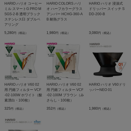
HARIO ハリオ コーヒー
HARIO COLORS ハリ
HARIO ハリオ 浸漬式
ミル スマートG PRO M
オ ハーフカラーグラス
ドリッパー スイッチ S
SGS-2-B 透明ブラック
アンバー HCHG-360-A
DD-200-B
ステンレス臼 ダブルベ
B 耐熱グラス
アリング
5,280
1,980
3,080
円（税込）
円（税込）
円（税込）
HARIO ハリオ V60 02
HARIO ハリオ V60 02
HARIO ハリオ V60ドリ
用 円錐フィルター VCF
用 円錐フィルター VCF
ッパーNEO 01
-02-100W ホワイト（酸
-02-100M ブラウン（み
素漂白・100枚）
さらし・100枚）
325
352
1,980
円（税込）
円（税込）
円（税込）