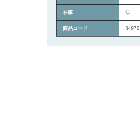
在庫
◎
商品コード
34976