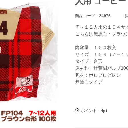
人用 コーヒ
商品コード：
34976
掲
７～１２人用の１０４サ
こちらは無漂白・ブラウ
内容量：１００枚入
サイズ：１０４（７～１
タイプ：台形
原材料：針葉樹パルプ10
包材：ポロプロピレン
無漂白タイプ
ポイント：
4pt