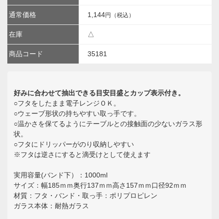
通常価格
1,144
円（税込）
在庫
△
商品コード
35181
好みに合わせて抽出できる目安目盛とカップ表示付き。
○フタをしたまま電子レンジＯＫ。
○ウェーブ形状の持ちやすい取っ手です。
○温かさを保てるようにテーブルとの接触面の少ないガラス形
状。
○フタにドリッパーがのり収納しやすい
※フタは逆さにすると滴受けとして使えます
実用容量(バンド下）：1000ml
サイズ：幅185ｍｍ奥行137ｍｍ高さ157ｍｍ口径92ｍｍ
材質：フタ・バンド・取っ手：ポリプロピレン
ガラス本体：耐熱ガラス