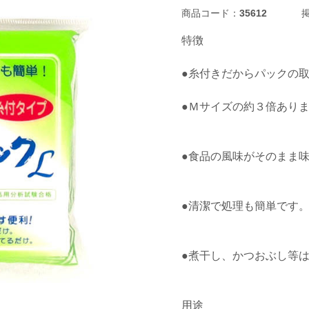
商品コード：
35612
掲
特徴
●糸付きだからパックの
●Ｍサイズの約３倍ありま
●食品の風味がそのまま
●清潔で処理も簡単です
●煮干し、かつおぶし等
用途