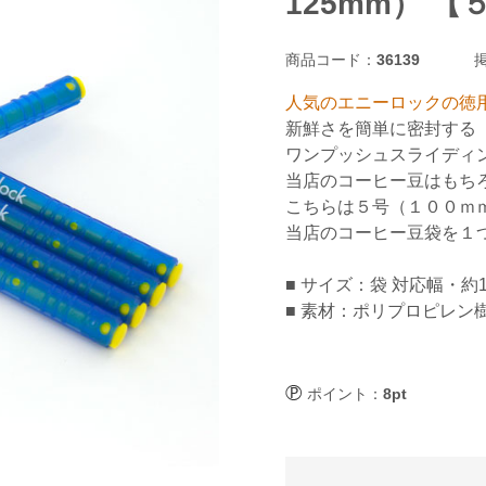
125mm） 
商品コード：
36139
掲
人気のエニーロックの徳
新鮮さを簡単に密封する「A
ワンプッシュスライディ
当店のコーヒー豆はもち
こちらは５号（１００ｍ
当店のコーヒー豆袋を１
■ サイズ：袋 対応幅・約1
■ 素材：ポリプロピレン
ポイント：
8pt