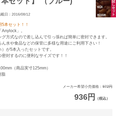
【５本セット】 （ブルー)
載日：2016/08/12
用5本セット！！
nylock」。
ング方式なので差し込んで引っ張れば簡単に密封できます。
ろん水や食品などの保管に多様な用途にご利用下さい！
ｍ）が5本入ったセットです。
つ密封するのに便利なサイズです！！
00mm（商品実寸125mm）
樹脂
メーカー希望小売価格：
972円
936円
（税込）