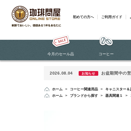
初めての方へ
ご利用ガイド
今月のセール品
コーヒー
2026.08.04
お盆期間中の
お知らせ
ホーム
>
コーヒー関連用品
>
キャニスター＆
ホーム
>
ブランドから探す
>
器具関連１
>