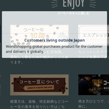
コーヒーをもっと楽しむ
ちょっとしたコツ
コーヒーをもっと楽しむ豆知識。
レッソを抽出でき
で
美味しく飲むための秘訣がここにあ
ります。
焼き方ひとつで、
煎
精選方法、規格、特定銘柄などコー
杯に。
ヒー豆の基本を知りたい方はこち