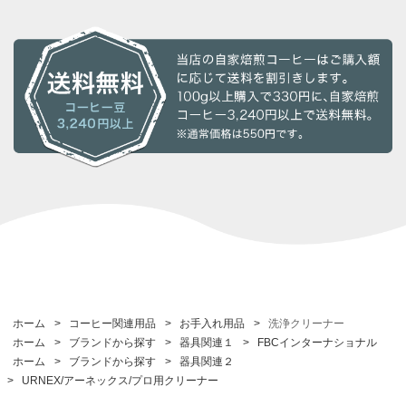
ホーム
>
コーヒー関連用品
>
お手入れ用品
>
洗浄クリーナー
ホーム
>
ブランドから探す
>
器具関連１
>
FBCインターナショナル
ホーム
>
ブランドから探す
>
器具関連２
>
URNEX/アーネックス/プロ用クリーナー