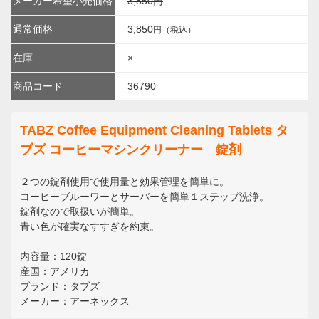
メーカー希望小売価格
3,850円
通常価格
3,850
円（税込）
在庫
×
商品コード
36790
TABZ Coffee Equipment Cleaning Tablets タ
ブズ コーヒーマシンクリーナー 錠剤
２つの錠剤使用で使用量と効果管理を簡単に。
コーヒーブルーワーとサーバーを簡単１ステップ洗浄。
錠剤なので取扱いが簡単。
青い色が確実なすすぎを約束。
内容量：120錠
産国：アメリカ
ブランド：タブズ
メーカー：アーネックス