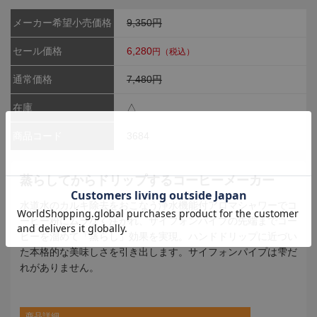
メーカー希望小売価格
9,350円
セール価格
6,280
円（税込）
通常価格
7,480円
在庫
△
商品コード
3684
蒸らしてからドリップするコーヒーメーカー
水道水のカルキ除去をおこなう浄水機能付アロマシャワーでコ
ーヒー粉にムラなく注がれ、サイフォンパイプの先端までコー
ヒーを溜めて「蒸らし」効果を実現。ハンドドリップに近づい
た本格的な美味しさを引き出します。サイフォンパイプは雫だ
れがありません。
商品詳細