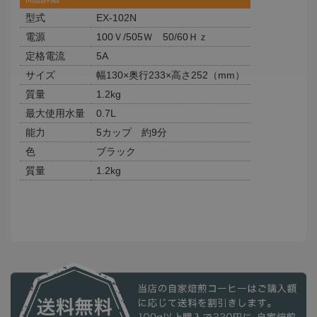
型式
EX-102N
電源
100Ｖ/505Ｗ 50/60Ｈｚ
定格電流
5A
サイズ
幅130×奥行233×高さ252（mm）
質量
1.2kg
最大使用水量
0.7L
能力
5カップ 約9分
色
ブラック
質量
1.2kg