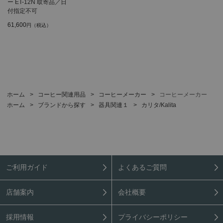
ー ET-12N 取寄品／日
付指定不可
61,600
円（税込）
ホーム
>
コーヒー関連用品
>
コーヒーメーカー
>
コーヒーメーカー
ホーム
>
ブランドから探す
>
器具関連１
>
カリタ/Kalita
ご利用ガイド
よくあるご質問
店舗案内
会社概要
採用情報
プライバシーポリシー