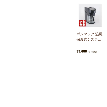
ボンマック 温風
保温式システ...
99,688
円（税込）