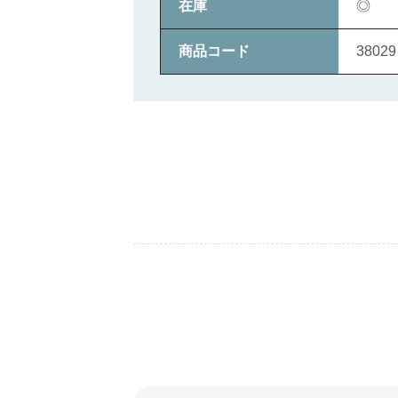
在庫
◎
商品コード
38029