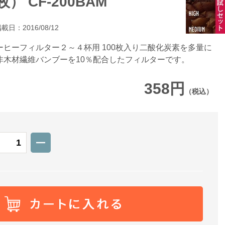
） CF-200BAM
載日：2016/08/12
ヒーフィルター２～４杯用 100枚入り二酸化炭素を多量に
非木材繊維バンブーを10％配合したフィルターです。
358円
（税込）