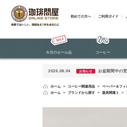
初めての方へ
ご利用ガイド
今月のセール品
コーヒー
2026.08.04
お盆期間中の
お知らせ
ホーム
>
コーヒー関連用品
>
ペーパー＆フィ
ホーム
>
ブランドから探す
>
器具関連１
>