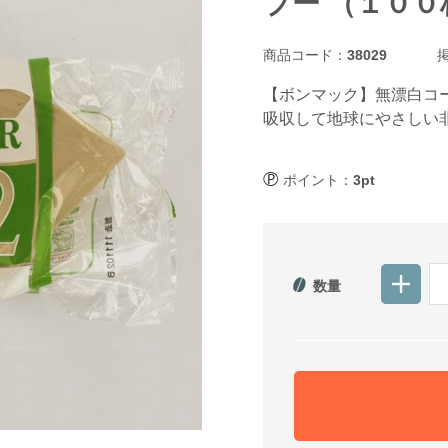
ブー （１００枚
商品コード：
38029
掲
【ボンマック】無漂白コー
吸収して地球にやさしい
ポイント：
3pt
数量