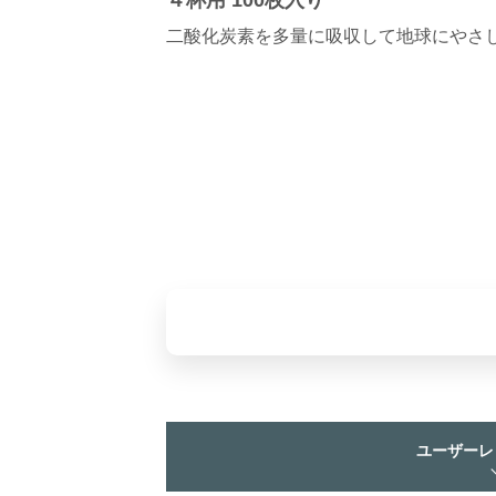
４杯用 100枚入り
二酸化炭素を多量に吸収して地球にやさ
ユーザーレ