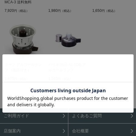
MCA-3 送料無料
7,920
1,980
1,650
円（税込）
円（税込）
円（税込）
コーノ アルコールラン
ハリオ 部品 AL-5DB ア
プ （風防付き）
ルコールランプ
1,870
1,540
円（税込）
円（税込）
ご利用ガイド
よくあるご質問
店舗案内
会社概要