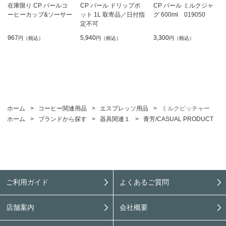
在庫限り CP バールコ
CP バール ドリップポ
CP バール ミルクジャ
ーヒーカップ&ソーサー
ット 1L 取寄品／日付指
グ 600ml 019050
定不可
967
5,940
3,300
円（税込）
円（税込）
円（税込）
ホーム
>
コーヒー関連用品
>
エスプレッソ用品
>
ミルクピッチャー
ホーム
>
ブランドから探す
>
器具関連１
>
青芳/CASUAL PRODUCT
ご利用ガイド
よくあるご質問
店舗案内
会社概要