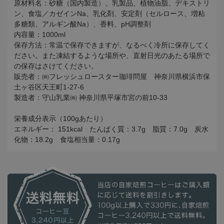
原材料名：砂糖（国内製造）、乳製品、植物油脂、デキストリ
ン、食塩／カゼインNa、乳化剤、安定剤（セルロース、増粘
多糖類、アルギン酸Na）、香料、pH調整剤
内容量：1000ml
保存方法：常温で保存できますが、なるべく冷所に保存してく
ださい。また凍結するような場所や、直射日光のあたる場所で
の保存はさけてください。
販売者：㈱フレッシュロースター珈琲問屋 神奈川県横浜市保
土ヶ谷区天王町1-27-6
製造者：守山乳業㈱ 神奈川県平塚市宮の前10-33
栄養成分表示（100gあたり）
エネルギー： 151kcal たんぱく質：3.7g 脂質：7.0g 炭水
化物：18.2g 食塩相当量：0.17g