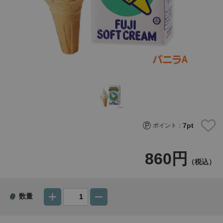
7
pt
ポイント：
860円
（税込）
数量