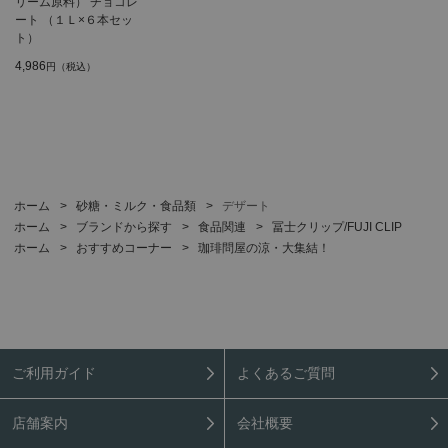
リーム原料） チョコレ
ート （１Ｌ×６本セッ
ト）
4,986
円（税込）
ホーム
>
砂糖・ミルク・食品類
>
デザート
ホーム
>
ブランドから探す
>
食品関連
>
冨士クリップ/FUJI CLIP
ホーム
>
おすすめコーナー
>
珈琲問屋の涼・大集結！
ご利用ガイド
よくあるご質問
店舗案内
会社概要