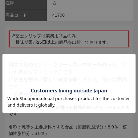
在庫
△
商品コード
41700
※冨士クリップは業務用商品の為、
賞味期限が
25日以上
の商品を出荷しております。
日本で初めてソフトクリーム用パウダーを作った、守
山乳業のソフトミックスです
伝統的な手法に新しい感覚を取り入れた、確かな商品
です
その豊かな味わいをお楽しみください
ミルクのコク味とバニラの香りが特長のロングセラーミックス
です
名称：乳等を主要原料とする食品（無脂乳固形分：8.0％ 植
物性脂肪分：6.0％）