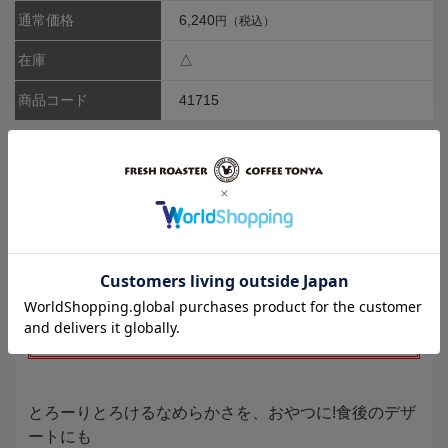
通常価格
6,240
円（税込）
在庫
△
商品コード
41715
※守山乳業製品は業務用商品の為、
賞味期限が
25日以上
の商品を出荷しております。
とろーりとろけるなめらかさを、おやつに!食後のデザ
ートにも