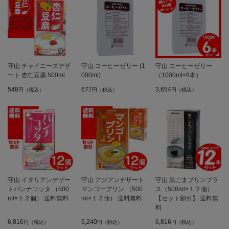
守山 チャイニーズデザ
守山 コーヒーゼリー (1
守山 コーヒーゼリー
ート 杏仁豆腐 500ml
000ml)
（1000ml×6本）
548
677
3,654
円（税込）
円（税込）
円（税込）
守山 イタリアンデザー
守山 アジアンデザート
守山 黒ごまプリンプラ
トパンナコッタ （500
マンゴープリン （500
ス（500ml×１２個）
ml×１２個） 送料無料
ml×１２個） 送料無料
【セット割引】 送料無
料
6,816
6,240
6,816
円（税込）
円（税込）
円（税込）