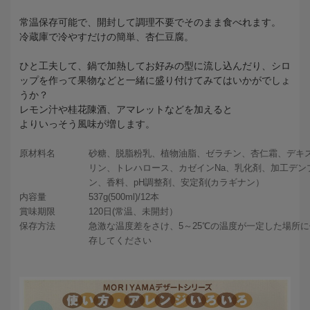
常温保存可能で、開封して調理不要でそのまま食べれます。
冷蔵庫で冷やすだけの簡単、杏仁豆腐。
ひと工夫して、鍋で加熱してお好みの型に流し込んだり、シロ
ップを作って果物などと一緒に盛り付けてみてはいかがでしょ
うか？
レモン汁や桂花陳酒、アマレットなどを加えると
よりいっそう風味が増します。
原材料名
砂糖、脱脂粉乳、植物油脂、ゼラチン、杏仁霜、デキ
リン、トレハロース、カゼインNa、乳化剤、加工デン
ン、香料、pH調整剤、安定剤(カラギナン）
内容量
537g(500ml)/12本
賞味期限
120日(常温、未開封）
保存方法
急激な温度差をさけ、5～25℃の温度が一定した場所に
存してください