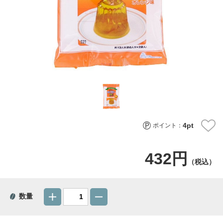
4
pt
ポイント：
432円
（税込）
数量