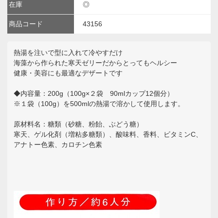
在庫
◎
商品コード
43156
熱湯を注いで型に入れて冷やすだけ
海藻から作られた寒天ゼリーだからとってもヘルシー
健康・美容にも最適なデザートです
◆内容量：200g（100g×２袋 90mlカップ12個分）
※１袋（100g）を500mlの熱湯で溶かして使用します。
原材料名：糖類（砂糖、粉飴、ぶどう糖）
寒天、ゲル化剤（増粘多糖類）、酸味料、香料、ビタミンC、
アナトー色素、カロチン色素