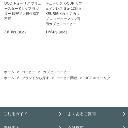
UCC キューリグ ブリュ
キューリグ K-CUP カフ
ースター Kカップ用 ツ
ェインレス ８g×12個入
リー 取寄品／日付指定
KEURIG Kカップ カッ
不可
プス コーヒーマシン専
用カプセルコーヒー
2,616
1,684
円（税込）
円（税込）
ホーム
>
コーヒー
>
カプセルコーヒー
ホーム
>
ブランドから探す
>
コーヒー関連
>
UCC キューリグ
ご利用ガイド
よくあるご質問