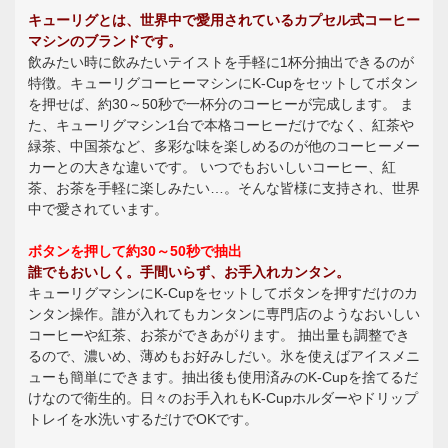
キューリグとは、世界中で愛用されているカプセル式コーヒー
マシンのブランドです。
飲みたい時に飲みたいテイストを手軽に1杯分抽出できるのが
特徴。キューリグコーヒーマシンにK-Cupをセットしてボタン
を押せば、約30～50秒で一杯分のコーヒーが完成します。 ま
た、キューリグマシン1台で本格コーヒーだけでなく、紅茶や
緑茶、中国茶など、多彩な味を楽しめるのが他のコーヒーメー
カーとの大きな違いです。 いつでもおいしいコーヒー、紅
茶、お茶を手軽に楽しみたい…。そんな皆様に支持され、世界
中で愛されています。
ボタンを押して約30～50秒で抽出
誰でもおいしく。手間いらず、お手入れカンタン。
キューリグマシンにK-Cupをセットしてボタンを押すだけのカ
ンタン操作。誰が入れてもカンタンに専門店のようなおいしい
コーヒーや紅茶、お茶ができあがります。 抽出量も調整でき
るので、濃いめ、薄めもお好みしだい。氷を使えばアイスメニ
ューも簡単にできます。抽出後も使用済みのK-Cupを捨てるだ
けなので衛生的。日々のお手入れもK-Cupホルダーやドリップ
トレイを水洗いするだけでOKです。