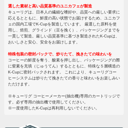
選した素材と高い品質基準のユニカフェが製造
キューリグは、日本人の繊細な嗜好や、品質への厳しい要求に
応えるとともに、鮮度の高い状態でお届けするため、ユニカフ
ェの国内工場でK-Cupを製造しています。 厳選した原料を使
用し、焙煎、グラインド（豆を挽く）、パッケージングまでを
一貫して製造。厳しい品質基準に基づき製造されたK-Cupは、
おいしさと安心、安全をお届けします。
特殊包装の密封パックで、炒りたて、挽きたての味わいを
コーヒーの鮮度を奪う、酸素を押し出し、パッケージングの際
に窒素を充填（じゅうてん）するとともに、特殊な５層構造の
K-Cupに密封パックされます。 これにより、キューリグコー
ヒーシステムは炒りたて挽きたての香りと味わいをお楽しみい
ただけます。
※キューリグ コーヒーメーカー(抽出機)専用のカートリッジで
す。必ず専用の抽出機で使用してください。
※一度使用したK-Cupは再利用しないでください。