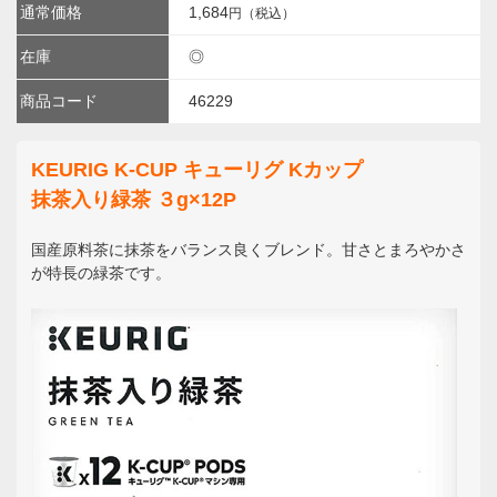
通常価格
1,684
円（税込）
在庫
◎
商品コード
46229
KEURIG K-CUP キューリグ Kカップ
抹茶入り緑茶 ３g×12P
国産原料茶に抹茶をバランス良くブレンド。甘さとまろやかさ
が特長の緑茶です。