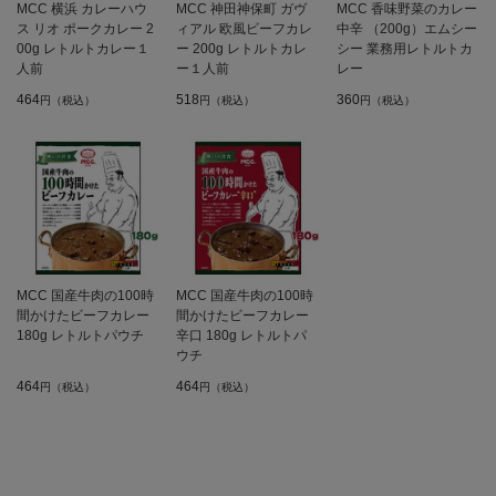
MCC 横浜 カレーハウ
MCC 神田神保町 ガヴ
MCC 香味野菜のカレー
ス リオ ポークカレー 2
ィアル 欧風ビーフカレ
中辛 （200g）エムシー
00g レトルトカレー１
ー 200g レトルトカレ
シー 業務用レトルトカ
人前
ー１人前
レー
464
518
360
円（税込）
円（税込）
円（税込）
MCC 国産牛肉の100時
MCC 国産牛肉の100時
間かけたビーフカレー
間かけたビーフカレー
180g レトルトパウチ
辛口 180g レトルトパ
ウチ
464
464
円（税込）
円（税込）