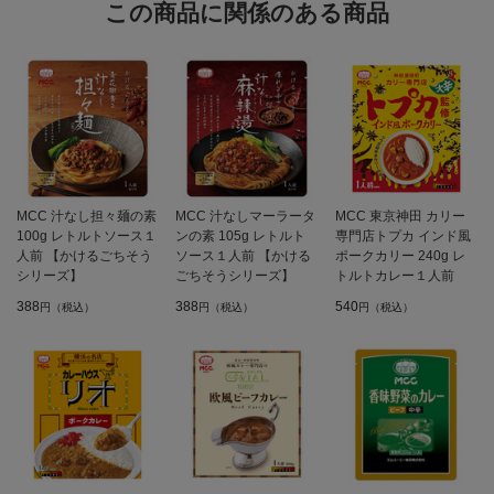
この商品に関係のある商品
MCC 汁なし担々麺の素
MCC 汁なしマーラータ
MCC 東京神田 カリー
100g レトルトソース１
ンの素 105g レトルト
専門店トプカ インド風
人前 【かけるごちそう
ソース１人前 【かける
ポークカリー 240g レ
シリーズ】
ごちそうシリーズ】
トルトカレー１人前
388
388
540
円（税込）
円（税込）
円（税込）