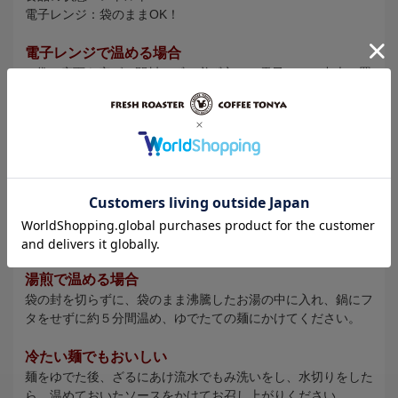
電子レンジ：袋のままOK！
電子レンジで温める場合
1.袋の底面を広げ、開封せずに必ず立てて電子レンジ中央に置
き【500W（約50秒）】【600W（約40秒）】加熱してくださ
い。（1回につき1袋）
2.袋の両端の「ココを持つ」を持って取り出し、ゆでたての麺
にかけてお召し上がりください。
※加熱中に袋が膨らみますが、「蒸気口」から自然に蒸気が抜けま
すのでご安心ください。
※袋が電子レンジの天井に触れる場合は、耐熱容器に移してラップ
をかけて温めてください。
※うどんを使用する場合、1玉180g前後が目安です。
湯煎で温める場合
袋の封を切らずに、袋のまま沸騰したお湯の中に入れ、鍋にフ
タをせずに約５分間温め、ゆでたての麺にかけてください。
冷たい麺でもおいしい
麺をゆでた後、ざるにあけ流水でもみ洗いをし、水切りをした
ら、温めておいたソースをかけてお召し上がりください。