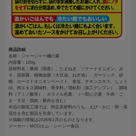
商品詳細
名称：ジャージャー麺の素
内容量：100g
原材料名：豚肉（国産）、たまねぎ、ソテードオニオン、み
そ、甜面醤、植物油脂（大豆油、ねぎ油）、ガーリック、砂
糖、ローストオニオンペースト、食塩、チキンエキス、しょう
ゆ、肉エキス調味料、香辛料／増粘剤（加工デンプン）、調味
料（アミノ酸等）、カラメル色素、（一部に小麦・牛肉・ご
ま・大豆・鶏肉・豚肉を含む）
本品の製造工場では、特定原材料のうち、えび・かに・卵・落
花生を含む製品を生産しています。
※掲載の情報は2026年1月のものとなります。
メーカー：MCC|エム・シーシー食品