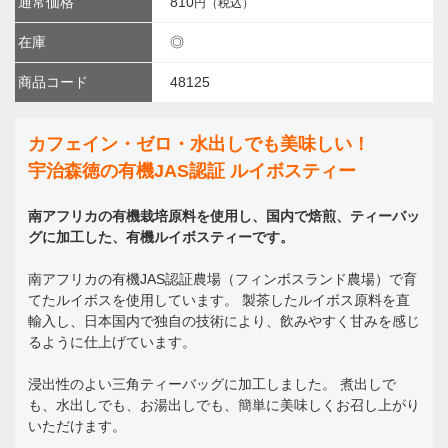
通常価格
810
円（税込）
在庫
◎
商品コード
48125
カフェイン・ゼロ・水出しでも美味しい！
宇治森徳の有機JAS認証 ルイボスティー
南アフリカの有機栽培原料を使用し、国内で焙煎、ティーバッ
グに加工した、有機ルイボスティーです。
南アフリカの有機JAS認証農場（フィンボスランド農場）で育
てたルイボスを使用しています。 製茶したルイボス原料を直
輸入し、日本国内で独自の技術により、飲みやすく甘みを感じ
るように仕上げています。
浸出性のよい三角ティーバッグに加工しました。 煮出しで
も、水出しでも、お湯出しでも、簡単に美味しくお召し上がり
いただけます。