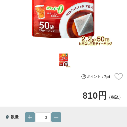
7
pt
ポイント：
810円
（税込）
数量