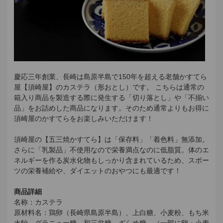
慶応三年創業、長崎は島原半島で150年を超える老舗かすてら
屋【須崎屋】のカステラ（形おとし）です。 こちらは通常の
箱入り商品を製造する際に発生する「切り落とし」や「不揃い
品」をお詰めした商品になります。そのため通常よりもお得に
須崎屋のかすてらをお楽しみいただけます！
須崎屋の【五三焼かすてら】は「保存料」「着色料」無添加。
さらに「乳製品」不使用なので栄養満点なのに低脂質。体のエ
ネルギーを作る炭水化物もしっかり含まれているため、スポー
ツの栄養補給や、ダイエットのおやつにも最適です！
商品詳細
名称：カステラ
原材料名：鶏卵（長崎県島原半島）、上白糖、小麦粉、もち米