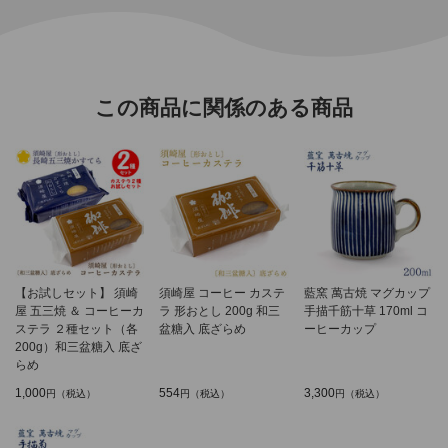
この商品に関係のある商品
【お試しセット】 須崎
須崎屋 コーヒー カステ
藍窯 萬古焼 マグカップ
屋 五三焼 ＆ コーヒーカ
ラ 形おとし 200g 和三
手描千筋十草 170ml コ
ステラ ２種セット（各
盆糖入 底ざらめ
ーヒーカップ
200g）和三盆糖入 底ざ
らめ
1,000
554
3,300
円（税込）
円（税込）
円（税込）