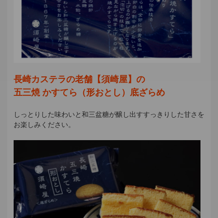
長崎カステラの老舗【須崎屋】の
五三焼 かすてら（形おとし）底ざらめ
しっとりした味わいと和三盆糖が醸し出すすっきりした甘さを
お楽しみください。