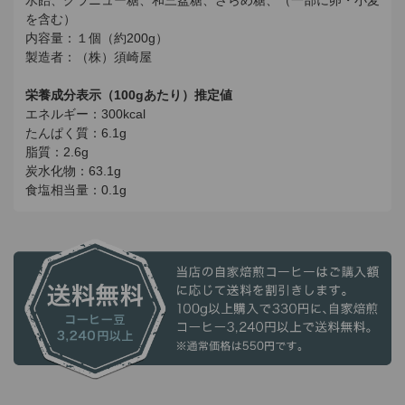
水飴、グラニュー糖、和三盆糖、ざらめ糖、（一部に卵・小麦
を含む）
内容量：１個（約200g）
製造者：（株）須崎屋
栄養成分表示（100gあたり）推定値
エネルギー：300kcal
たんぱく質：6.1g
脂質：2.6g
炭水化物：63.1g
食塩相当量：0.1g