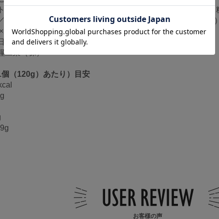
トシロップづけ（トマト（熊本県））、シロップ、糖類ぶどう
／ゲル化剤（増粘多糖類）、酸味料、酸化防止剤（ビタミンC
×2個）×12個セット
日光・高温多湿を避けて保存してください。
糧工業（株）
個（120g）あたり）目安
cal
g
g
9g
お客様の声