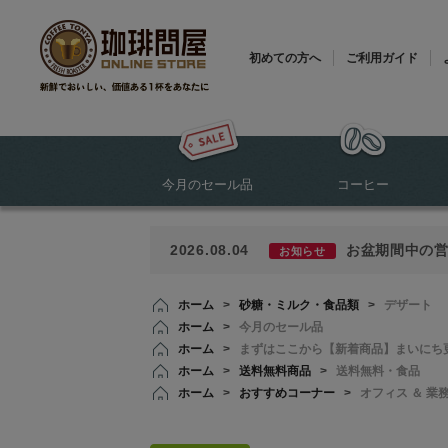
初めての方へ
ご利用ガイド
今月のセール品
コーヒー
2026.08.04
お盆期間中の
お知らせ
ホーム
>
砂糖・ミルク・食品類
>
デザート
ホーム
>
今月のセール品
ホーム
>
まずはここから【新着商品】まいにち
ホーム
>
送料無料商品
>
送料無料・食品
ホーム
>
おすすめコーナー
>
オフィス ＆ 業