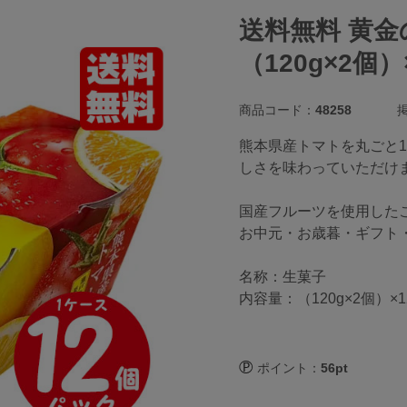
送料無料 黄金
（120g×2個
商品コード：
48258
掲
熊本県産トマトを丸ごと
しさを味わっていただけ
国産フルーツを使用した
お中元・お歳暮・ギフト
名称：生菓子
内容量：（120g×2個）×
ポイント：
56pt