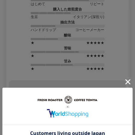
はじめて
リピート
購入した焙煎度合
生豆
イタリアン(深煎り)
抽出方法
ハンドドリップ
コーヒーメーカー
酸味
★
★★★★★
苦味
★
★★★★★
甘み
★
★★★★★
AI要約レビュー
日常使いの定番として多くのユーザーから支持されて
います
バランスの取れた味わいで、初心者からコーヒー通ま
で幅広い層に評価されています
焙煎度合いの選択により、好みの味わいにカスタマイ