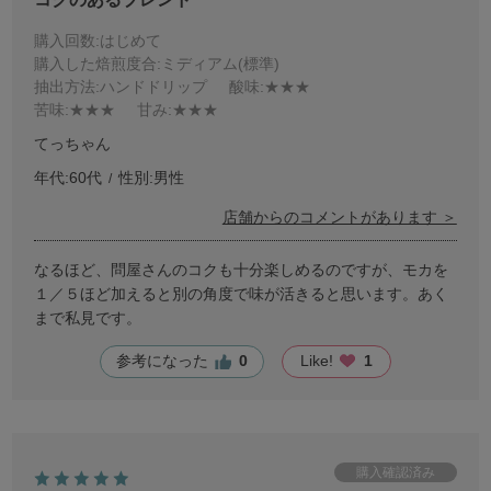
購入回数
:はじめて
購入した焙煎度合
:ミディアム(標準)
抽出方法
:ハンドドリップ
酸味
:★★★
苦味
:★★★
甘み
:★★★
てっちゃん
年代:
60代
性別:
男性
店舗からのコメントがあります ＞
なるほど、問屋さんのコクも十分楽しめるのですが、モカを
１／５ほど加えると別の角度で味が活きると思います。あく
まで私見です。
参考になった
0
Like!
1