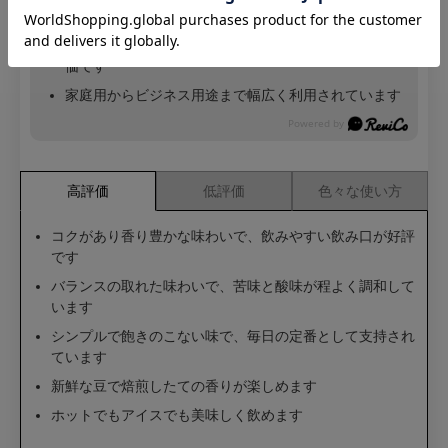
ズできます
コクと香りのバランスが特徴的で、飲みやすさが高評
価です
家庭用からビジネス用途まで幅広く利用されています
高評価
低評価
色々な使い方
コクがあり香り豊かな味わいで、飲みやすい飲み口が好評
です
バランスの取れた味わいで、苦味と酸味が程よく調和して
います
シンプルで飽きのこない味で、毎日の定番として支持され
ています
新鮮な豆で焙煎したての香りが楽しめます
ホットでもアイスでも美味しく飲めます