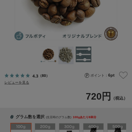
6
pt
4.3
（80）
ポイント：
レビューを見る
720円
（税込）
グラム数を選択
(生豆時のグラム数)
100gあたり8杯分