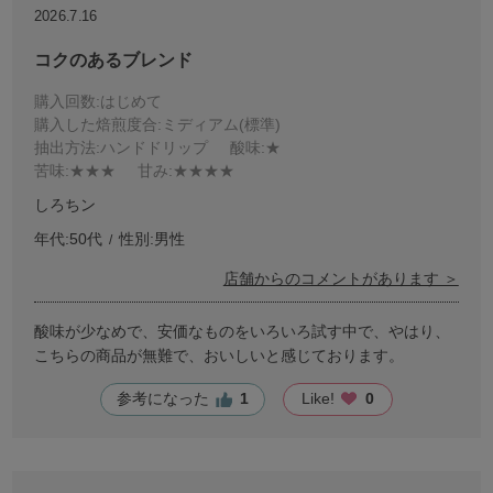
2026.7.16
コクのあるブレンド
購入回数
:はじめて
購入した焙煎度合
:ミディアム(標準)
抽出方法
:ハンドドリップ
酸味
:★
苦味
:★★★
甘み
:★★★★
しろちン
年代:
50代
性別:
男性
店舗からのコメントがあります ＞
酸味が少なめで、安価なものをいろいろ試す中で、やはり、
こちらの商品が無難で、おいしいと感じております。
参考になった
1
Like!
0