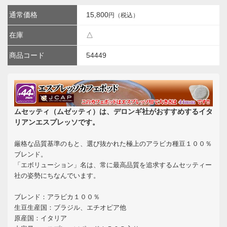
通常価格
15,800
円（税込）
在庫
△
商品コード
54449
ムセッティ（ムゼッティ）は、デロンギ社がおすすめするイタ
リアンエスプレッソです。
厳格な品質基準のもと、選び抜かれた極上のアラビカ種豆１００％
ブレンド。
「エボリューション」名は、常に最高品質を追求するムセッティー
社の姿勢にちなんでいます。
ブレンド：アラビカ１００％
生豆生産国：ブラジル、エチオピア他
原産国：イタリア