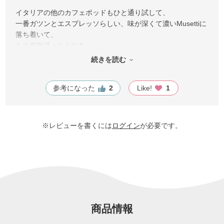
イタリアの他のカフェポッドもひと通り試して、
一番ガツンとエスプレッソらしい、味が深くて濃いMusettiに
落ち着いて、
もう何年経ったかなあ…。
エボリューションはその途中から出てきた新商品。
続きを読む
ノーマルモデルより高いですけど、こっちのが私は好みで、
即切り替えました。もう本当に長いこと愛飲しています。
参考になった
2
Like!
1
今日も注文させていただきました。
※レビューを書くには
ログイン
が必要です。
商品情報