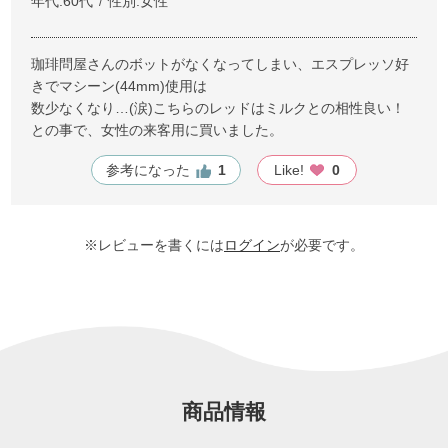
年代:
60代
性別:
女性
珈琲問屋さんのボットがなくなってしまい、エスプレッソ好
きでマシーン(44mm)使用は
数少なくなり…(涙)こちらのレッドはミルクとの相性良い！
との事で、女性の来客用に買いました。
参考になった
1
Like!
0
※レビューを書くには
ログイン
が必要です。
商品情報